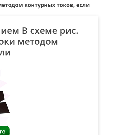
методом контурных токов, если
ием В схеме рис.
токи методом
сли