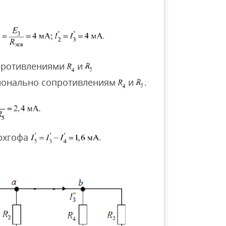
опротивлениями
и
ионально сопротивлениям
и
.
ирхгофа