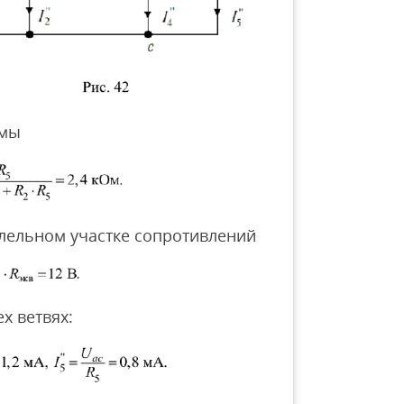
емы
лельном участке сопротивлений
х ветвях: