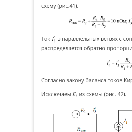
схему (рис.41):
Ток
в параллельных ветвях с с
распределяется обратно пропорц
Согласно закону баланса токов К
Исключаем
из схемы (рис. 42).