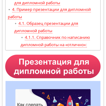
для дипломной работы
Пример презентации для дипломной
работы
Образец презентации для
дипломной работы
Справочник по написанию
дипломной работы на «отлично»: