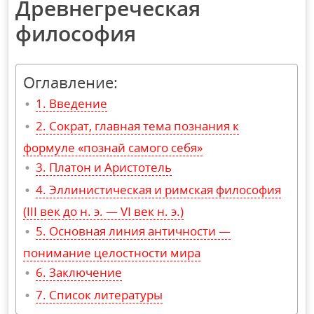
Древнегреческая
философия
Оглавление:
Введение
Сократ, главная тема познания к
формуле «познай самого себя»
Платон и Аристотель
Эллинистическая и римская философия
(III век до н. э. — VI век н. э.)
Основная линия античности —
понимание целостности мира
Заключение
Список литературы