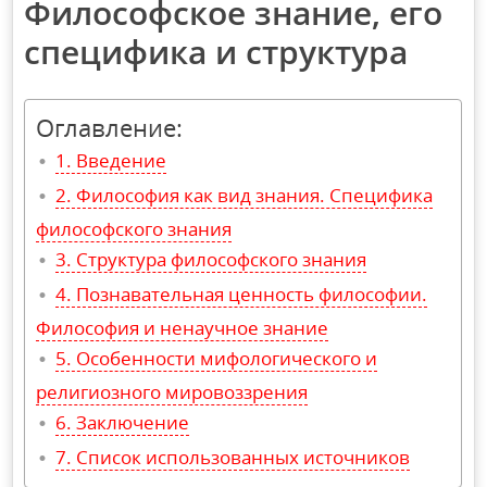
Философское знание, его
специфика и структура
Оглавление:
Введение
Философия как вид знания. Специфика
философского знания
Структура философского знания
Познавательная ценность философии.
Философия и ненаучное знание
Особенности мифологического и
религиозного мировоззрения
Заключение
Список использованных источников