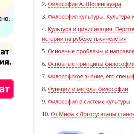
Философия А. Шопенгауэра
Философия культуры. Культура 
Культура и цивилизация. Персп
истории на рубеже тысячелетия
Основные проблемы и направле
Основные принципы философии
Философское знание, его специф
Функции и методы философии
Философия в системе культуры
От Мифа к Логосу: этапы стан