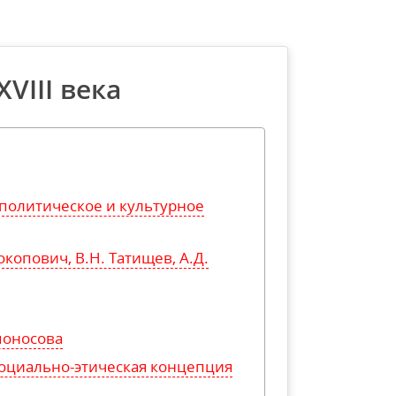
VIII века
политическое и культурное
копович, В.Н. Татищев, А.Д.
моносова
социально-этическая концепция