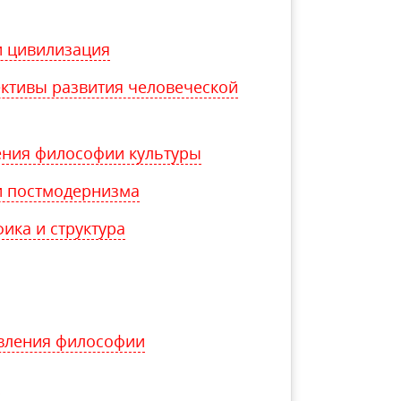
и цивилизация
ективы развития человеческой
ния философии культуры
 постмодернизма
ика и структура
овления философии