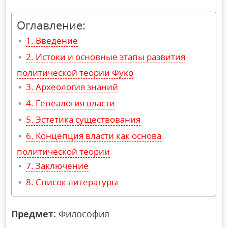
Оглавление:
Введение
Истоки и основные этапы развития
политической теории Фуко
Археология знаний
Генеалогия власти
Эстетика существования
Концепция власти как основа
политической теории
Заключение
Список литературы
Предмет:
Философия