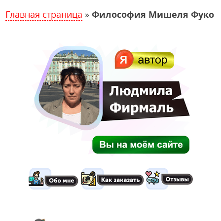
Главная страница
»
Философия Мишеля Фуко