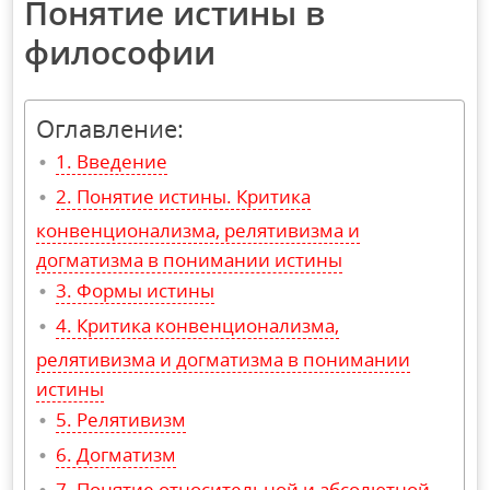
Понятие истины в
философии
Оглавление:
Введение
Понятие истины. Критика
конвенционализма, релятивизма и
догматизма в понимании истины
Формы истины
Критика конвенционализма,
релятивизма и догматизма в понимании
истины
Релятивизм
Догматизм
Понятие относительной и абсолютной