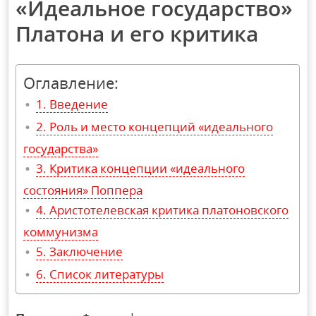
«Идеальное государство»
Платона и его критика
Оглавление:
Введение
Роль и место концепций «идеального
государства»
Критика концепции «идеального
состояния» Поппера
Аристотелевская критика платоновского
коммунизма
Заключение
Список литературы