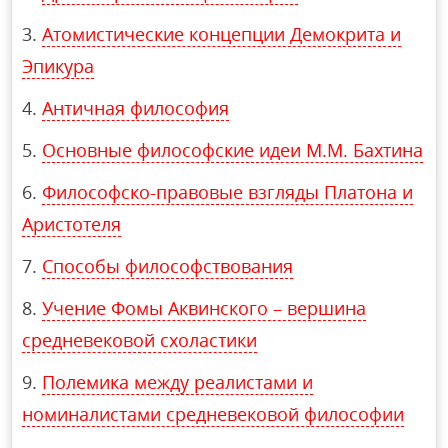
Атомистические концепции Демокрита и
Эпикура
Античная философия
Основные философские идеи М.М. Бахтина
Философско-правовые взгляды Платона и
Аристотеля
Способы философствования
Учение Фомы Аквинского – вершина
средневековой схоластики
Полемика между реалистами и
номиналистами средневековой философии