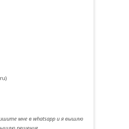
ru)
ишите мне в whatsapp и я вышлю
вышлю решение.