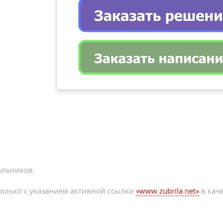
ольников
олько с указанием активной ссылки
«www.zubrila.net»
в каче