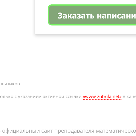
ольников
олько с указанием активной ссылки
«www.zubrila.net»
в каче
официальный сайт преподавателя математическо