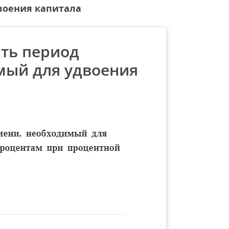
воения капитала
ить период
мый для удвоения