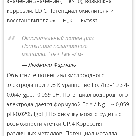
значение Значение (] Ee> -0), возможна
коррозия. ED C Потенциал окислителя и
восстановителя «», = E „k — Evosst.
Окислительный потенциал
Потенциал позитивного
металла: Еок> Еме «/ м-
Людмила Фирмаль
Объясните потенциал кислородного
электрода при 298 К уравнение Eo, /he=1,23 4-
0,0i47lgpo, -0,059 pH. Потенциал водородного
электрода дается формулой Ec * / Ng = ~ 0,059
pH-0,0295 lgpHJ По рисунку можно судить о
возможности утечки UP.4 Коррозия
различных металлов. Потенциал металла