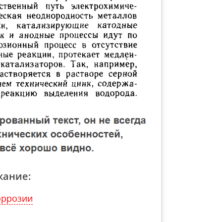
жание:
оррозии