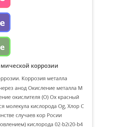
имической коррозии
ррозии. Коррозия металла
через анод Окисление металла M
ение окислителя (О) Ох красный
я молекула кислорода Og, Хлор C
шинстве случаев кор Росии
овлением) кислорода 02-b2i20-b4