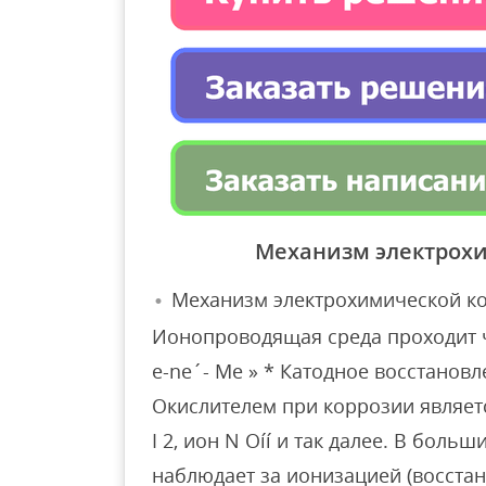
Механизм электрох
Механизм электрохимической ко
Ионопроводящая среда проходит 
e-ne´- Me » * Катодное восстановл
Окислителем при коррозии являетс
I 2, ион N Oíí и так далее. В боль
наблюдает за ионизацией (восстан