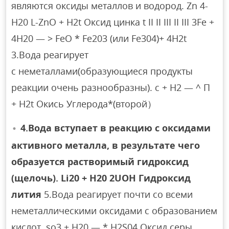
являются оксиды металлов и водород. Zn 4-
H20 L-ZnO + H2t Оксид цинка t II II III II III 3Fe +
4H20 — > FeO * Fe203 (или Fe304)+ 4H2t
3.Вода реагирует
с неметаллами(образующиеся продукты
реакции очень разнообразны). с + Н2 — ^ П
+ H2t Окись Углерода*(второй）
4.Вода вступает в реакцию с оксидами
активного металла, в результате чего
образуется растворимый гидроксид
(щелочь). Li20 + H20 2UOH Гидроксид
лития
5.Вода реагирует почти со всеми
неметаллическими оксидами с образованием
кислот. ѕо3 + Н20 — * H2S04 Оксид серы