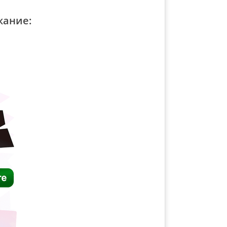
жание: