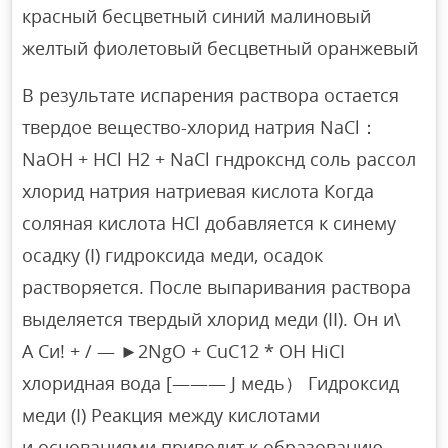
красный бесцветный синий малиновый
желтый фиолетовый бесцветный оранжевый
В результате испарения раствора остается
твердое вещество-хлорид натрия NaCl：
NaOH + HCl H2 + NaCl гндрокснд соль рассол
хлорид натрия натриевая кислота Когда
соляная кислота HCl добавляется к синему
осадку (I) гидроксида меди, осадок
растворяется. После выпаривания раствора
выделяется твердый хлорид меди (II). Он и\
А Си! + / — ►2NgO + CuC12 * OH HiCI
хлоридная вода [——— J медь） Гидроксид
меди (I) Реакция между кислотами
и основаниями приводит к образованию