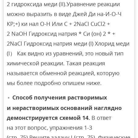
2 гидроксида меди (II).Уравнение реакции
можно выразить в виде Джей Ди на-И-О-Ч
КР;+) ки нал O-H Или C + 2NaCI CuCl2 +
2 NaOH Гидроксид натрия * Си (он) 2 * +
2NaCl Гидроксид натрия меди (I) Хлорид меди
(I） Как видно из уравнений, это новый тип
химической реакции. Такая реакция
называется обменной реакцией, которую
мы более подробно опишем ниже.
Способ получения растворимых
и нерастворимых оснований наглядно
демонстрируется схемой 14.
В ответ
на этот вопрос, упражнения 1-3
(стр. 75).Решите задачу I (стр. 75). Физические