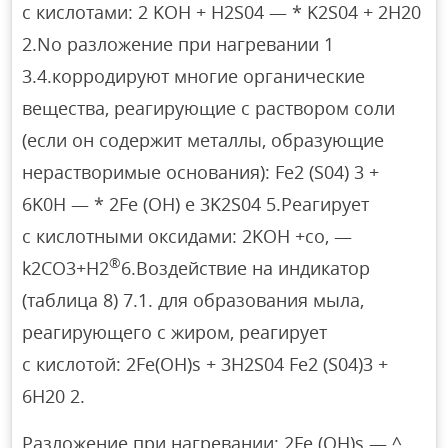
с кислотами: 2 KOH + H2S04 — * K2S04 + 2H20
2.No разложение при нагревании 1
3.4.корродируют многие органические
вещества, реагирующие с раствором соли
(если он содержит металлы, образующие
нерастворимые основания): Fe2 (S04) 3 +
6K0H — * 2Fe (OH) e 3K2S04 5.Реагирует
с кислотными оксидами: 2KOH +co, —
®
k2CO3+Н2
6.Воздействие на индикатор
(таблица 8) 7.1. для образования мыла,
реагирующего с жиром, реагирует
с кислотой: 2Fe(OH)s + 3H2S04 Fe2 (S04)3 +
6H20 2.
Разложение при нагревании: 2Fe (OH)s — ^