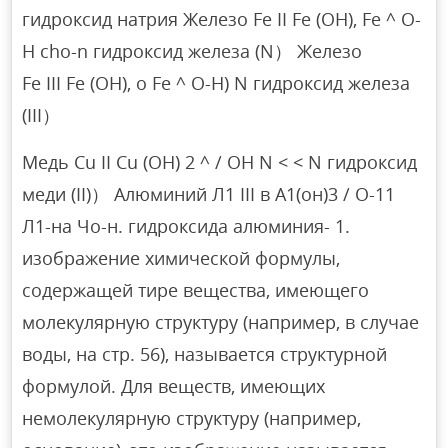
гидроксид натрия Железо Fe II Fe (OH), Fe ^ O-
H cho-n гидроксид железа (N） Железо
Fe III Fe (OH), o Fe ^ O-H) N гидроксид железа
(III）
Медь Cu II Cu (OH) 2 ^ / OH N < < N гидроксид
меди (II)） Алюминий Л1 III в А1(он)3 / О-11
Л1-на Чо-н. гидроксида алюминия- 1.
изображение химической формулы,
содержащей тире вещества, имеющего
молекулярную структуру (например, в случае
воды, на стр. 56), называется структурной
формулой. Для веществ, имеющих
немолекулярную структуру (например,