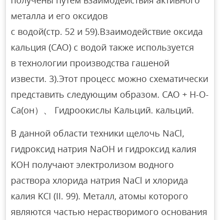
металла и его оксидов
с водой(стр. 52 и 59).Взаимодействие оксида
кальция (САО) с водой также используется
в технологии производства гашеной
извести. 3).Этот процесс можно схематически
представить следующим образом. САО + Н-О-
Са(он）、 Гидроокислы Кальций. кальций.
В данной области техники щелочь NaCl,
гидроксид натрия NaOH и гидроксид калия
KOH получают электролизом водного
раствора хлорида натрия NaCl и хлорида
калия KCI (II. 99). Металл, атомы которого
являются частью нерастворимого основания