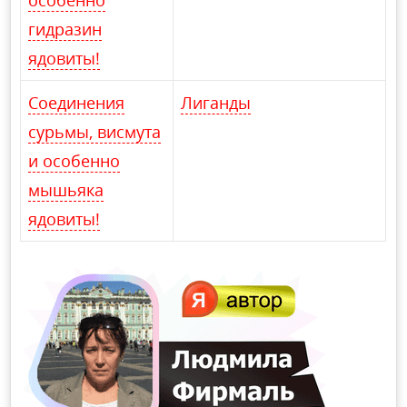
гидразин
ядовиты!
Соединения
Лиганды
сурьмы, висмута
и особенно
мышьяка
ядовиты!