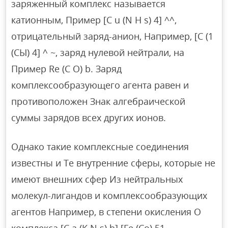
заряженный комплекс называется
катионным, Пример [C u (N H s) 4] ^^,
отрицательный заряд-анион, Например, [С (1
(СЫ) 4] ^ ~, заряд нулевой нейтрали, на
Пример Re (C O) b. Заряд
комплексообразующего агента равен и
противоположен Знак алгебраической
суммы зарядов всех других ионов.
Однако такие комплексные соединения
известны и Те внутренние сферы, которые не
имеют внешних сфер Из нейтральных
молекул-лигандов и комплексообразующих
агентов Например, в степени окисления O
комплекса [C a (K N s) b] [Fe (Co) 51