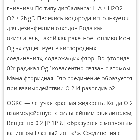
гниением По типу дисбаланса: H A + H2O2 =
O2 + 2NgO Перекись водорода используется
для дезинфекции отходов Вода как
окислитель, такой как ракетное топливо Ион
Og «» существует в кислородных
соединениях, содержащих фтор. Во фториде
02r радикал Og ‘ ковалентно связан с атомом
Мама фторидная. Это соединение образуется
при взаимодействии O 2 И разрядка р2.
OGRG — летучая красная жидкость. Когда O 2
взаимодействует с сильнейшим окислителем,
Вещество 0 2 [P 1P &] образуется с молярным
катионом Глазный ион «*». Соединения с