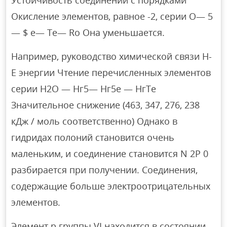
Окисление элементов, равное -2, серии O— 5
— $ e— Te— Ro Она уменьшается.
Например, руководство химической связи H-
E энергии Чтение перечисленных элементов
серии Н2О — Нг5— Нг5е — НгТе
Значительное снижение (463, 347, 276, 238
кДж / моль соответственно) Однако в
гидридах полоний становится очень
маленьким, и соединение становится N 2P 0
разбирается при получении. Соединения,
содержащие больше электроотрицательных
элементов.
Элемент р группы VI находится в состоянии