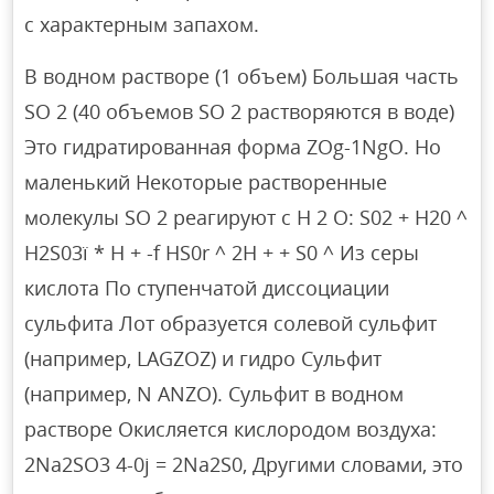
с характерным запахом.
В водном растворе (1 объем) Большая часть
SO 2 (40 объемов SO 2 растворяются в воде)
Это гидратированная форма ZOg-1NgO. Но
маленький Некоторые растворенные
молекулы SO 2 реагируют с H 2 O: S02 + H20 ^
H2S03ï * H + -f HS0r ^ 2H + + S0 ^ Из серы
кислота По ступенчатой ​​диссоциации
сульфита Лот образуется солевой сульфит
(например, LAGZOZ) и гидро Сульфит
(например, N ANZO). Сульфит в водном
растворе Окисляется кислородом воздуха:
2Na2SO3 4-0j = 2Na2S0, Другими словами, это