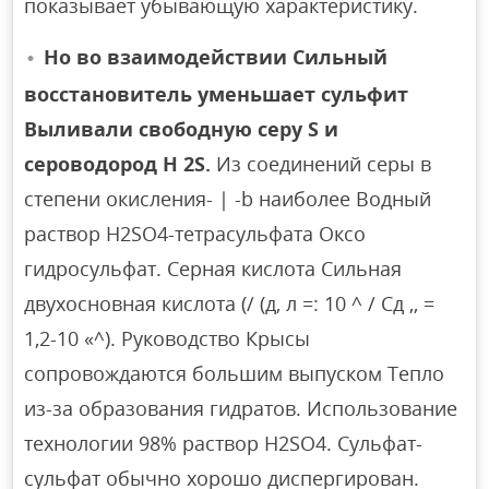
показывает убывающую характеристику.
Но во взаимодействии Сильный
восстановитель уменьшает сульфит
Выливали свободную серу S и
сероводород H 2S.
Из соединений серы в
степени окисления- | -b наиболее Водный
раствор H2SO4-тетрасульфата Оксо
гидросульфат. Серная кислота Сильная
двухосновная кислота (/ (д, л =: 10 ^ / Сд ,, =
1,2-10 «^). Руководство Крысы
сопровождаются большим выпуском Тепло
из-за образования гидратов. Использование
технологии 98% раствор H2SO4. Сульфат-
сульфат обычно хорошо диспергирован.