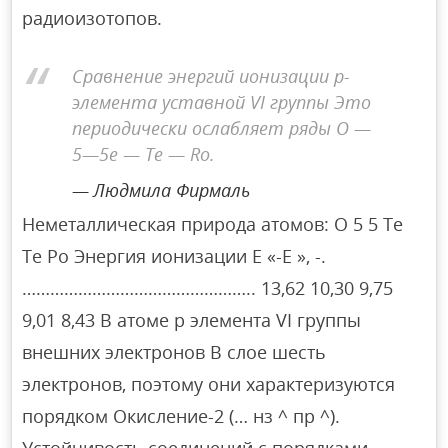
радиоизотопов.
Сравнение энергий ионизации p-
элемента уставной VI группы Это
периодически ослабляет ряды O —
5—5e — Te — Ro.
Людмила Фирмаль
Неметаллическая природа атомов: О 5 5 Те
Те Ро Энергия ионизации E «-E », -.
………………………………………….. 13,62 10,30 9,75
9,01 8,43 В атоме p элемента VI группы
внешних электронов В слое шесть
электронов, поэтому они характеризуются
порядком Окисление-2 (… нз ^ пр ^).
Устойчивость соединений с порядками