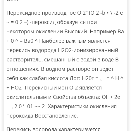
Пероксидное производное O 2“ (O 2 -b • \ -2 e
~ = 0 2 ~) -пероксид образуется при
некотором окислении Высокий. Например Ba
+ 0 ^ = Ba0 ^ Наиболее важным является
перекись водорода Н2О2-ионизированный
растворитель, смешанный с водой в воде В
отношениях. В водном растворе он ведет
себя как слабая кислота Лот: Н20г = 、 = ^ Н ^
+ НО2- Перекисный ион О 2 является
окислительным и Свойства объекта: ОГ + 2е
—, 2 0 ‘- 01 ~~ 2- Характеристики окисления
пероксида Восстановление.
Перекись водорода характеризуется