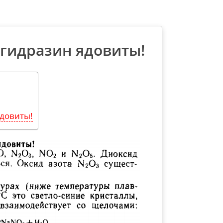
 гидразин ядовиты!
ядовиты!