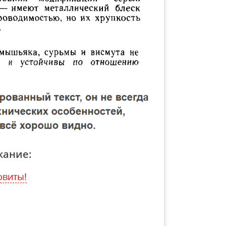
жание:
овиты!