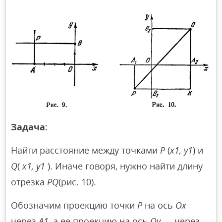
Задача:
Найти расстояние между точками
Р
(
х1, у1
) и
Q
(
х1, у1
). Иначе говоря, нужно найти длину
отрезка
РQ
(рис. 10).
Обозначим проекцию точки
Р
на ось
Ох
через
А1
, а ее проекцию на ось
Оу
— через