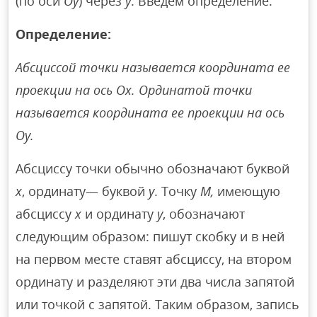
(по оси
Оу
) через
у
. Введем определение:
Определение:
Абсциссой точки называется координата ее
проекции на ось Ох. Ординатой точки
называется координата ее проекции на ось
Оу.
Абсциссу точки обычно обозначают буквой
х
, ординату— буквой
у
. Точку
М,
имеющую
абсциссу
х
и ординату
у
, обозначают
следующим образом: пишут скобку и в ней
на первом месте ставят абсциссу, на втором
ординату и разделяют эти два числа запятой
или точкой с запятой. Таким образом, запись