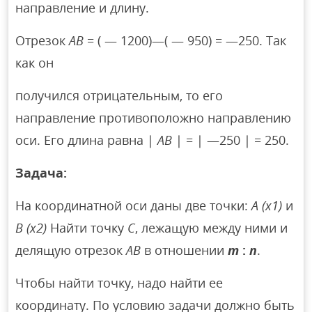
направление и длину.
Отрезок
АВ
= ( — 1200)—( — 950) = —250. Так
как он
получился отрицательным, то его
направление противоположно направлению
оси. Его длина равна |
АВ
| = | —250 | = 250.
Задача:
На координатной оси даны две точки:
A (x1)
и
В
(x2)
Найти точку
С
, лежащую между ними и
делящую отрезок
АВ
в отношении
т
:
п
.
Чтобы найти точку, надо найти ее
координату. По условию задачи должно быть