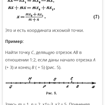
Это и есть координата искомой точки.
Пример:
Найти точку
С
, делящую отрезок
АВ
в
отношении 1:2, если даны начало отрезка
А
(+ 3) и конец
В
( + 5) (рис. 5).
Здесь
т
= 1,
п
= 2,
х1
=-3,
х2
= 5. Применяя