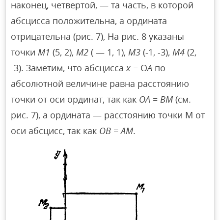
наконец, четвертой, — та часть, в которой
абсцисса положительна, а ордината
отрицательна (рис. 7), На рис. 8 указаны
точки
M1
(5, 2),
М2
( — 1, 1),
М3
(-1, -3),
М4
(2,
-3). Заметим, что абсцисса
х
= О
А
по
абсолютной величине равна расстоянию
точки от оси ординат, так как
ОА = ВМ
(см.
рис. 7), а ордината — расстоянию точки М от
оси абсцисс, так как
ОВ = АМ
.