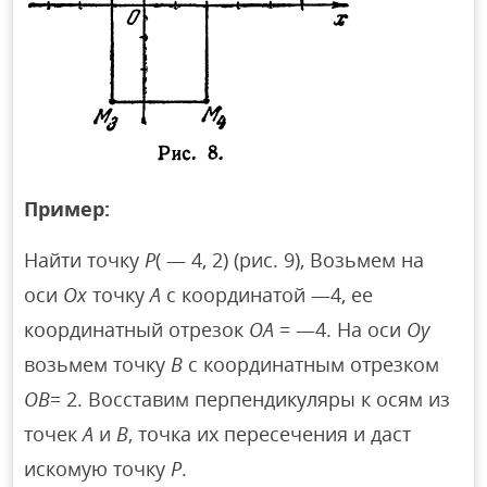
Пример:
Найти точку
Р
( — 4, 2) (рис. 9), Возьмем на
оси
Ох
точку
А
с координатой —4, ее
координатный отрезок
ОА
= —4. На оси
Оу
возьмем точку
В
с координатным отрезком
ОВ
= 2. Восставим перпендикуляры к осям из
точек
А
и
В
, точка их пересечения и даст
искомую точку
Р
.