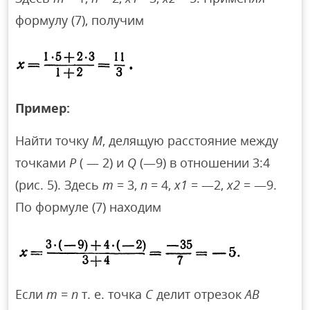
формулу (7), получим
Пример:
Найти точку
М
, делящую расстояние между
точками
Р
( — 2) и
Q
(—9) в отношении 3:4
(рис. 5). Здесь
т
= 3,
п
= 4,
х1
= —2,
х2
= —9.
По формуле (7) находим
Если
т
=
n
т. е. точка
С
делит отрезок
АВ