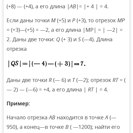
(+8) — (+4), а его длина |
АВ
|= |+ 4 | = 4.
Если даны точки
М
(+5) и
Р
(+3), то отрезок
МР
= (+3)—(+5) = —2, а его длина |МР| = | —2| =
2. Даны две точки:
Q
(+ 3) и
S
(—4). Длина
отрезка
Даны две точки
R
(— 6) и
Т
(—2); отрезок
RТ
= (
— 2) — (—6) = +4, а его длина |
RТ
| = 4.
Пример:
Начало отрезка
АВ
находится в точке
А
(—
950), а конец—в точке
В
( —1200); найти его