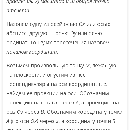
правления, 2) масштаб и 3) общая точка
отсчета.
Назовем одну из осей осью
Ох
или осью
абсцисс, другую — осью
Оу
или осью
ординат. Точку их пересечения назовем
началом координат
.
Возьмем произвольную точку
M
, лежащую
на плоскости, и опустим из нее
перпендикуляры на оси координат, т. е.
найдем ее проекции на оси. Обозначим
проекцию на ось
Ох
через
А
, а проекцию на
ось
Оу
через
В
. Обозначим координату точки
А
(по оси
Ох)
через
х
, а координату точки
В