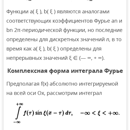
Функции а( ξ ), b( ξ ) являются аналогами
соответствующих коэффициентов Фурье an и
bn 2π-периодической функции, но последние
определены для дискретных значений
п
, в то
время как а( ξ ), b( ξ ) определены для
непрерывных значений ξ ∈ (— ∞, + ∞).
Комплексная форма интеграла Фурье
Предполагая f(x) абсолютно интегрируемой
на всей оси Ох, рассмотрим интеграл