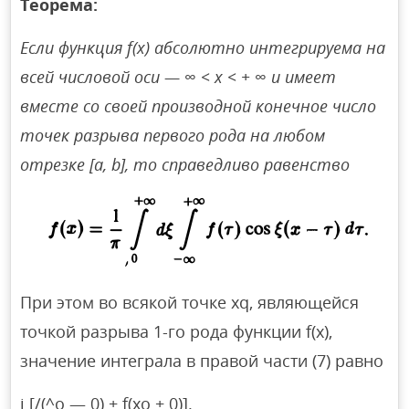
Теорема:
Если функция f(x) абсолютно интегрируема на
всей числовой оси —
∞
< х < +
∞
и имеет
вместе со своей производной конечное число
точек разрыва первого рода на любом
отрезке [а, b], то справедливо равенство
При этом во всякой точке xq, являющейся
точкой разрыва 1-го рода функции f(x),
значение интеграла в правой части (7) равно
j [/(^о — 0) + f(xo + 0)].