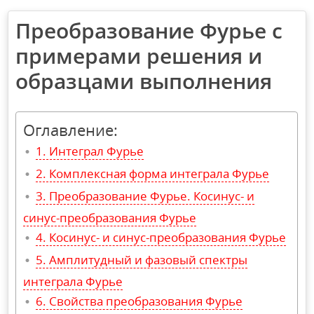
Преобразование Фурье с
примерами решения и
образцами выполнения
Оглавление:
Интеграл Фурье
Комплексная форма интеграла Фурье
Преобразование Фурье. Косинус- и
синус-преобразования Фурье
Косинус- и синус-преобразования Фурье
Амплитудный и фазовый спектры
интеграла Фурье
Свойства преобразования Фурье