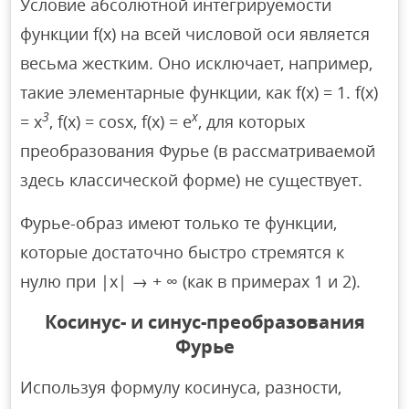
Условие абсолютной интегрируемости
функции f(x) на всей числовой оси является
весьма жестким. Оно исключает, например,
такие элементарные функции, как f(x) = 1. f(x)
3
х
= x
, f(х) = cosx, f(х) = е
, для которых
преобразования Фурье (в рассматриваемой
здесь классической форме) не существует.
Фурье-образ имеют только те функции,
которые достаточно быстро стремятся к
нулю при |х| → + ∞ (как в примерах 1 и 2).
Косинус- и синус-преобразования
Фурье
Используя формулу косинуса, разности,