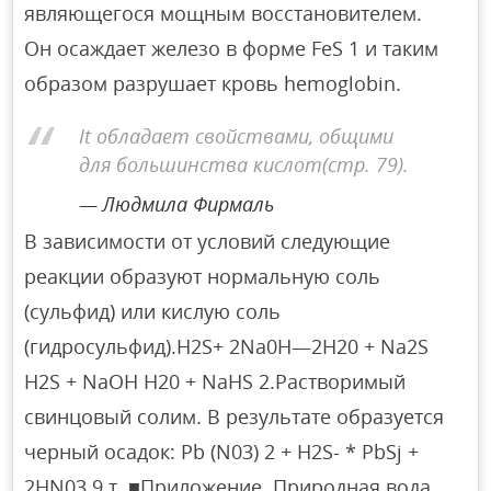
являющегося мощным восстановителем.
Он осаждает железо в форме FeS 1 и таким
образом разрушает кровь hemoglobin.
It обладает свойствами, общими
для большинства кислот(стр. 79).
Людмила Фирмаль
В зависимости от условий следующие
реакции образуют нормальную соль
(сульфид) или кислую соль
(гидросульфид).H2S+ 2Na0H—2H20 + Na2S
H2S + NaOH H20 + NaHS 2.Растворимый
свинцовый солим. В результате образуется
черный осадок: Pb (N03) 2 + H2S- * PbSj +
2HN03 9 т. ■Приложение. Природная вода,