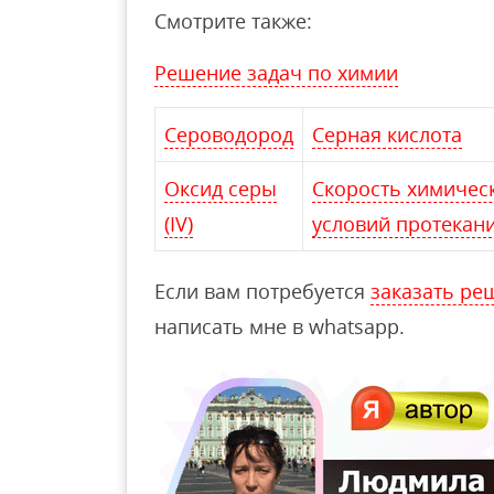
Смотрите также:
Решение задач по химии
Сероводород
Серная кислота
Оксид серы
Скорость химическ
(IV)
условий протекан
Если вам потребуется
заказать ре
написать мне в whatsapp.