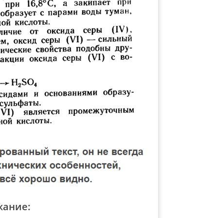
жание: