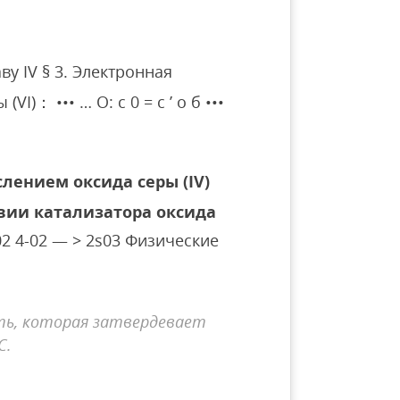
у IV § 3. Электронная
I)： ••• … О: с 0 = с ’ о б •••
слением оксида серы (IV)
вии катализатора оксида
2S02 4-02 — > 2s03 Физические
ть, которая затвердевает
C.