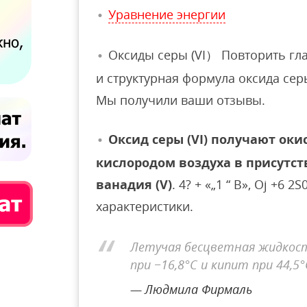
Уравнение энергии
Оксиды серы (VI） Повторить глав
и структурная формула оксида серы (V
Мы получили ваши отзывы.
Оксид серы (VI) получают оки
кислородом воздуха в присутст
ванадия (V)
. 4? + «„1 “ В», Ој +6 
характеристики.
Летучая бесцветная жидкос
при −16,8°C и кипит при 44,5°
Людмила Фирмаль