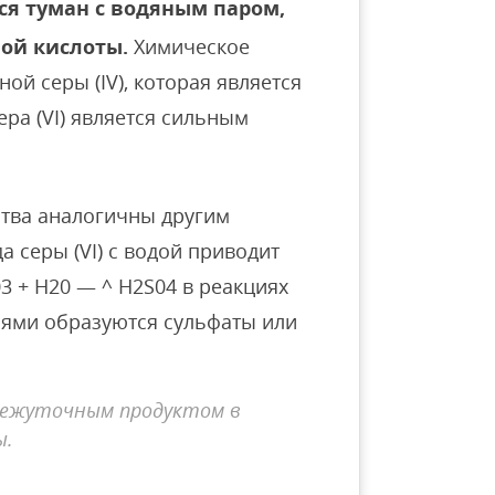
ся туман с водяным паром,
ной кислоты.
Химическое
ной серы (IV), которая является
ера (VI) является сильным
ства аналогичны другим
а серы (VI) с водой приводит
3 + H20 — ^ H2S04 в реакциях
иями образуются сульфаты или
омежуточным продуктом в
ы.