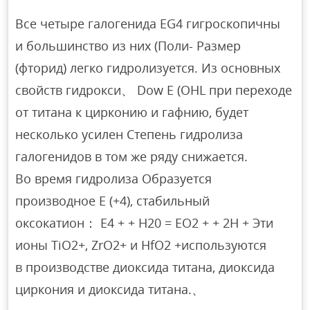
Все четыре галогенида EG4 гигроскопичны
и большинство из них (Поли- Размер
(фторид) легко гидролизуется. Из основных
свойств гидрокси、 Dow E (OHL при переходе
от титана к цирконию и гафнию, будет
несколько усилен Степень гидролиза
галогенидов в том же ряду снижается.
Во время гидролиза Образуется
производное Е (+4), стабильный
оксокатион： Е4 + + Н20 = EO2 + + 2Н + Эти
ионы TiO2+, ZrO2+ и HfO2 +используются
в производстве диоксида титана, диоксида
циркония и диоксида титана.、