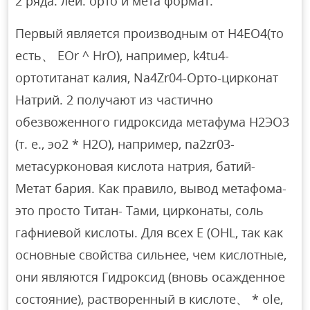
2 ряда. лей: орто и мета формат.
Первый является производным от H4EO4(то
есть、 EOr ^ HrO), например, k4tu4-
ортотитанат калия, Na4Zr04-Орто-цирконат
Натрий. 2 получают из частично
обезвоженного гидроксида метафума Н2ЭО3
(т. е., эо2 * Н2О), например, na2zr03-
метасурконовая кислота натрия, батий-
Метат бария. Как правило, вывод метафома-
это просто Титан- Тами, цирконаты, соль
гафниевой кислоты. Для всех E (OHL, так как
основные свойства сильнее, чем кислотные,
они являются Гидроксид (вновь осажденное
состояние), растворенный в кислоте、 * ole,