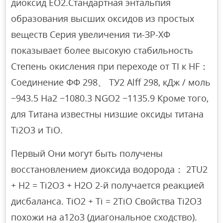
диоксид ЕО2.Стандартная энтальпия
образования высших оксидов из простых
веществ Серия увеличения ти-ЗР-ХФ
показывает более высокую стабильность
Степень окисления при переходе от TI к HF：
Соединение ФФ 298、 ТУ2 Alff 298, кДж / моль
−943.5 На2 −1080.3 NGO2 −1135.9 Кроме того,
для Титана известны низшие оксиды титана
Ti2O3 и TiO.
Первый Они могут быть получены
восстановлением диоксида водорода： 2TU2
+ H2 = Ti2O3 + H2O 2-й получается реакцией
дисбаланса. TiO2 + Ti = 2TiO Свойства Ti2O3
похожи на a12o3 (диагональное сходство).