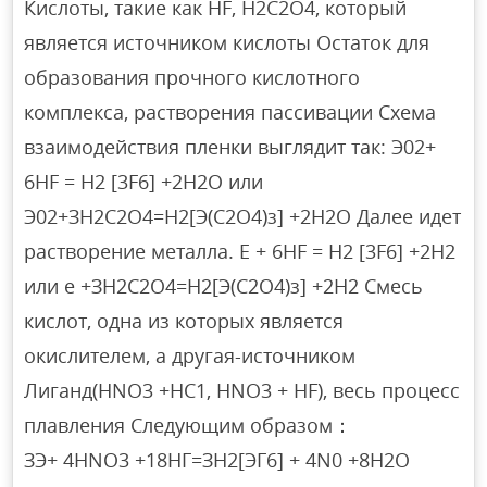
Кислоты, такие как HF, H2C2O4, который
является источником кислоты Остаток для
образования прочного кислотного
комплекса, растворения пассивации Схема
взаимодействия пленки выглядит так: Э02+
6HF = Н2 [3F6] +2Н2О или
Э02+ЗН2С2О4=Н2[Э(С2О4)з] +2Н2О Далее идет
растворение металла. Е + 6HF = Н2 [3F6] +2Н2
или e +ЗН2С2О4=Н2[Э(С2О4)з] +2Н2 Смесь
кислот, одна из которых является
окислителем, а другая-источником
Лиганд(HNO3 +НС1, HNO3 + HF), весь процесс
плавления Следующим образом：
ЗЭ+ 4HNO3 +18НГ=ЗН2[ЭГ6] + 4N0 +8Н2О