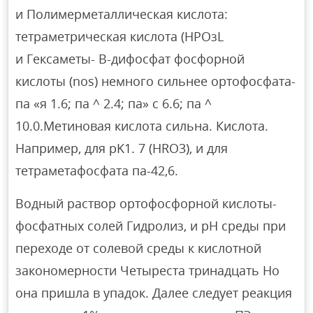
и Полимерметаллическая кислота:
тетраметрическая кислота (НРОзL
и Гексаметы- B-дифосфат фосфорной
кислоты (nos) немного сильнее ортофосфата-
па «я 1.6; па ^ 2.4; па» с 6.6; па ^
10.0.Метиновая кислота сильна. Кислота.
Например, для pK1. 7 (HRO3), и для
тетраметафосфата па-42,6.
Водный раствор ортофосфорной кислоты-
фосфатных солей Гидролиз, и рН среды при
переходе от солевой среды к кислотной
закономерности Четыреста тринадцать Но
она пришла в упадок. Далее следует реакция