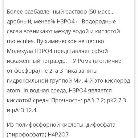
Более разбавленный раствор (50 масс.,
дробный, менее% Н3РО4） Водородные
связи возникают между водой и кислотой
molecules. By химическое вещество
Молекула H3PO4 представляет собой
искаженный тетраэдр、 У Рома (в отличие
от фосфора) не 2, а 3 пика заняты
гидроксильной группой Ми, 4-й-это кислород
atom. In водная среда, H3PO4 является
кислотой среды Прочность: pA ’i 2.2; pK2 7.3
и pA’ 3 12.4.
Из полифосфорной кислоты, дифосфата
(пирофосфата) Н4Р2О7