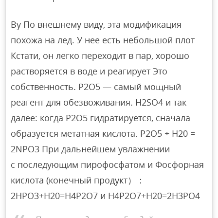
By По внешнему виду, эта модификация
похожа на лед. У нее есть небольшой плот
Кстати, он легко переходит в пар, хорошо
растворяется в воде и реагирует Это
собственность. P2O5 — самый мощный
реагент для обезвоживания. H2SO4 и так
далее: когда P2O5 гидратируется, сначала
образуется метатная кислота. Р2О5 + Н20 =
2NPO3 При дальнейшем увлажнении
с последующим пирофосфатом и Фосфорная
кислота (конечный продукт）：
2НРО3+Н20=Н4Р2О7 и Н4Р2О7+Н20=2Н3РО4