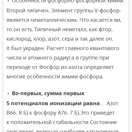
Особенности фосфорно-фосфорной химии.
Второй типичен. Элемент группы V-фосфор-
является неметаллическим. Что касается ви,
то он есть Типичный неметалл, как фтор,
кислород, хлор, азот, сера и так далее on.
It был украден. Расчет главного квантового
числа и атомного радиуса в группе при
переходе от Фосфор из азота определяет
многие особенности химии фосфора.
Во-первых, сумма первых
5 потенциалов ионизации равна
、 Азот
B66. 8 Б) к фосфору А76. 7 Б).Это приведет
к положительной стабильности Состояние
окисления, включая наиболее характерное