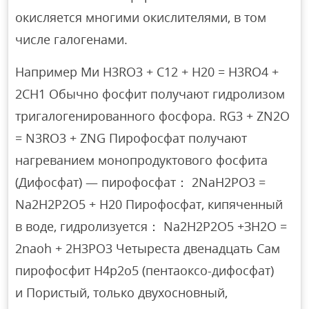
окисляется многими окислителями, в том
числе галогенами.
Например Ми H3RO3 + C12 + H20 = H3RO4 +
2CH1 Обычно фосфит получают гидролизом
тригалогенированного фосфора. RG3 + ZN2O
= N3RO3 + ZNG Пирофосфат получают
нагреванием монопродуктового фосфита
(Дифосфат) — пирофосфат： 2NaH2PO3 =
Na2H2P2O5 + Н20 Пирофосфат, кипяченный
в воде, гидролизуется： Na2H2P2O5 +ЗН2О =
2naoh + 2Н3РО3 Четыреста двенадцать Сам
пирофосфит H4p2o5 (пентаоксо-дифосфат)
и Пористый, только двухосновный,