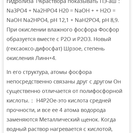
гидролиза 1%раствора показывать ПЭ-аш：
Na3PO4 + Na2HPO4 H20 = NaOH + + H2O =
NaOH Na2HPO4, pH 12,1 + NaH2PO4, рН 8,9.
При окислении влажного фосфора Фосфор
образуется вместе с P2O и P2O3. Новый
(гексаоксо-дифосфат) Шрзое, степень
окисления Линн+4.
In его структура, атомы фосфора
непосредственно связаны друг с другом Он
существенно отличается от полифосфорной
кислоты.： Н4Р2Ое-это кислота средней
прочности, и все ее 4 атома водорода
заменяются Металлический щенок. Когда
водный раствор нагревается с кислотой,