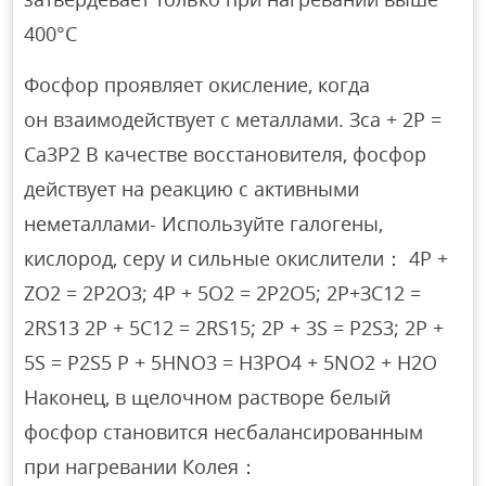
400°C
Фосфор проявляет окисление, когда
он взаимодействует с металлами. Зса + 2Р =
Ca3P2 В качестве восстановителя, фосфор
действует на реакцию с активными
неметаллами- Используйте галогены,
кислород, серу и сильные окислители： 4P +
ZO2 = 2P2O3; 4P + 5O2 = 2P2O5; 2Р+ЗС12 =
2RS13 2P + 5C12 = 2RS15; 2P + 3S = P2S3; 2P +
5S = P2S5 P + 5HNO3 = H3PO4 + 5NO2 + H2O
Наконец, в щелочном растворе белый
фосфор становится несбалансированным
при нагревании Колея：