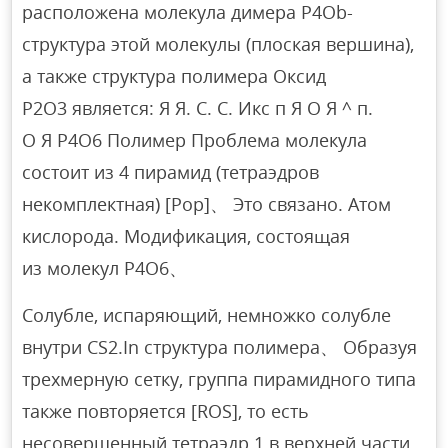
расположена молекула димера P4Ob-
структура этой молекулы (плоская вершина),
а также структура полимера Оксид
P2O3 является: Я Я. С. С. Икс п Я О Я ^ п.
О Я P4O6 Полимер Проблема молекула
состоит из 4 пирамид (тетраэдров
некомплектная) [Рор]、 Это связано. Атом
кислорода. Модификация, состоящая
из молекул P4O6、
Солубле, испаряющий, немножко солубле
внутри CS2.In структура полимера、 Образуя
трехмерную сетку, группа пирамидного типа
также повторяется [ROS], то есть
несовершенный тетраэдр.1 в верхней части