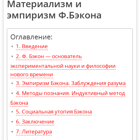
Материализм и
эмпиризм Ф.Бэкона
Оглавление:
Введение
Ф. Бэкон — основатель
экспериментальной науки и философии
нового времени
Эмпиризм Бэкона. Заблуждения разума
Методы познания. Индуктивный метод
Бэкона
Социальная утопия Бэкона
Заключение
Литература