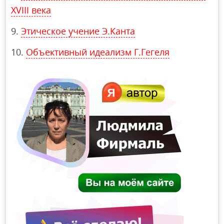
ХVIII века
Этическое учение Э.Канта
Объективный идеализм Г.Гегеля