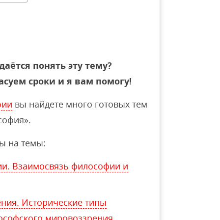
даётся понять эту тему?
асуем сроки и я вам помогу!
фии
вы найдете много готовых тем
софия».
ы на темы:
ии. Взаимосвязь философии и
ения. Исторические типы
ософского мировоззрения