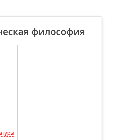
ческая философия
атуры