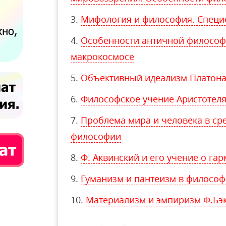
Мифология и философия. Специ
Особенности античной философи
макрокосмосе
Объективный идеализм Платона
Философское учение Аристотел
Проблема мира и человека в ср
философии
Ф. Аквинский и его учение о га
Гуманизм и пантеизм в филосо
Материализм и эмпиризм Ф.Бэ