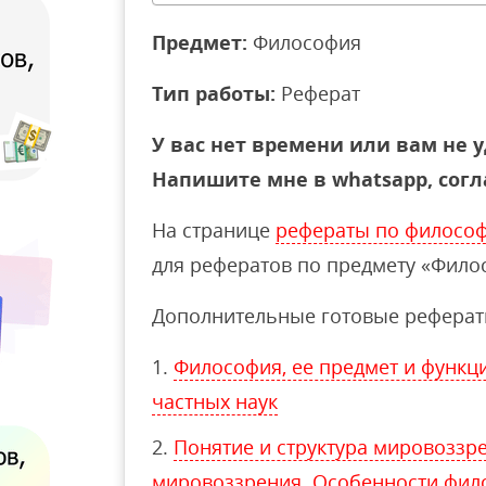
Предмет:
Философия
Тип работы:
Реферат
У вас нет времени или вам не у
Напишите мне в whatsapp, согл
На странице
рефераты по филосо
для рефератов по предмету «Фило
Дополнительные готовые реферат
Философия, ее предмет и функц
частных наук
Понятие и структура мировоззр
мировоззрения. Особенности фил