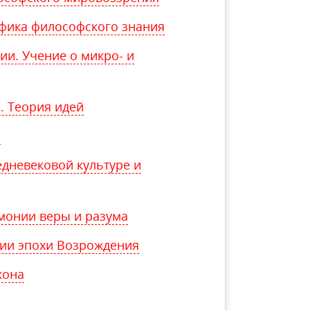
фика философского знания
и. Учение о микро- и
. Теория идей
я
едневековой культуре и
рмонии веры и разума
фии эпохи Возрождения
кона