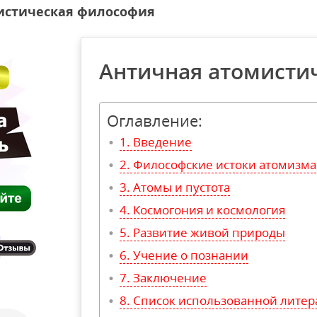
истическая философия
Античная атомисти
Оглавление:
Введение
Философские истоки атомизма
Атомы и пустота
Космогония и космология
Развитие живой природы
Учение о познании
Заключение
Список использованной литер