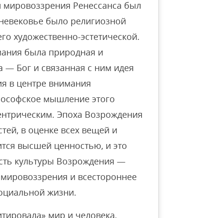
 мировоззрения Ренессанса был
едневековье было религиозной
его художественно-эстетической.
имания была природная и
а — Бог и связанная с ним идея
ия в центре внимания
лософское мышление этого
ентрическим. Эпоха Возрождения
тей, в оценке всех вещей и
ится высшей ценностью, и это
сть культуры Возрождения —
 мировоззрения и всестороннее
оциальной жизни.
тировала» мир и человека,