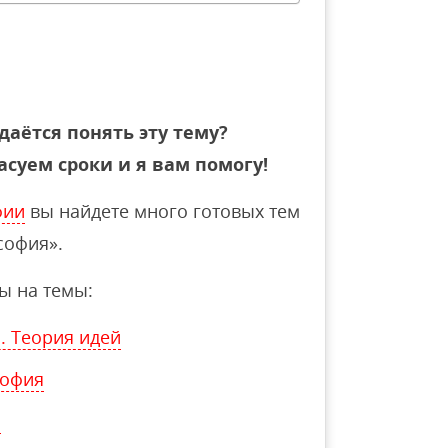
даётся понять эту тему?
асуем сроки и я вам помогу!
фии
вы найдете много готовых тем
софия».
ы на темы:
. Теория идей
софия
я