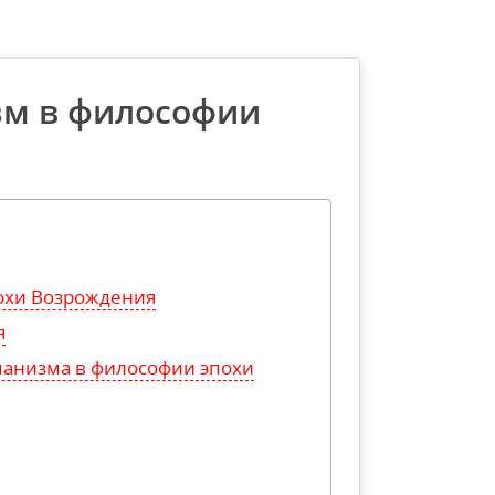
зм в философии
охи Возрождения
я
анизма в философии эпохи