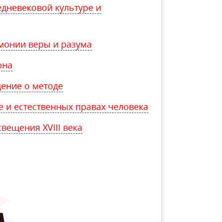
едневековой культуре и
рмонии веры и разума
она
дение о методе
ве и естественных правах человека
ещения ХVIII века