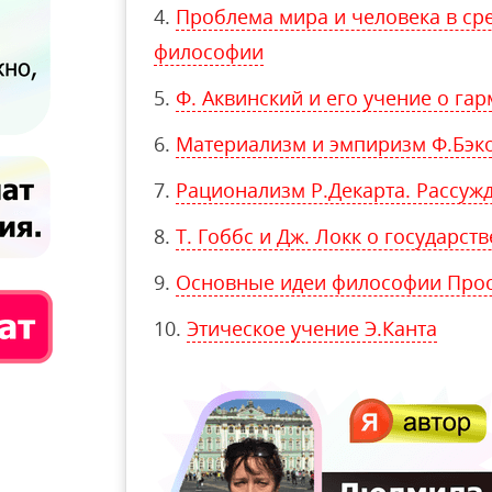
Проблема мира и человека в ср
философии
Ф. Аквинский и его учение о га
Материализм и эмпиризм Ф.Бэк
Рационализм Р.Декарта. Рассуж
Т. Гоббс и Дж. Локк о государст
Основные идеи философии Просв
Этическое учение Э.Канта