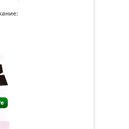
жание: