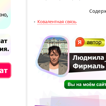
Содер
Ковалентная связь