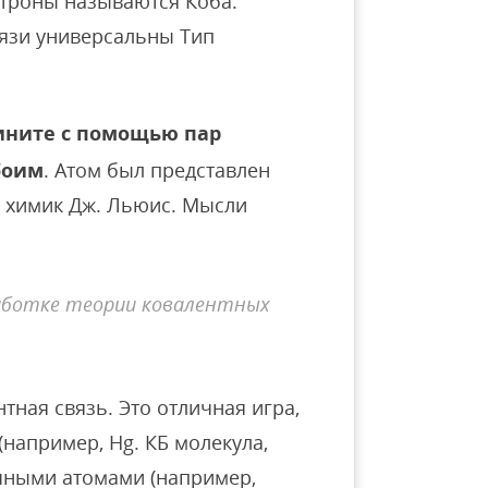
троны называются Коба.
язи универсальны Тип
ините с помощью пар
боим
. Атом был представлен
и химик Дж. Льюис. Мысли
работке теории ковалентных
нтная связь. Это отличная игра,
(например, Hg. КБ молекула,
ными атомами (например,