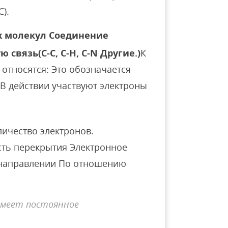
).
х молекул Соединение
связь(C-C, C-H, C-N Другие.)
К
относятся: Это обозначается
В действии участвуют электроны
личество электронов.
сть перекрытия Электронное
 направлении По отношению
имеет постоянное