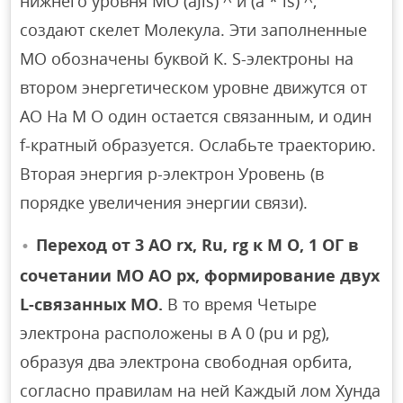
нижнего уровня МО (aJls) ^ и (a * ls) ^,
создают скелет Молекула. Эти заполненные
МО обозначены буквой К. S-электроны на
втором энергетическом уровне движутся от
АО На M O один остается связанным, и один
f-кратный образуется. Ослабьте траекторию.
Вторая энергия р-электрон Уровень (в
порядке увеличения энергии связи).
Переход от 3 AO rx, Ru, rg к M O, 1 ОГ в
сочетании МО AO px, формирование двух
L-связанных МО.
В то время Четыре
электрона расположены в A 0 (pu и pg),
образуя два электрона свободная орбита,
согласно правилам на ней Каждый лом Хунда