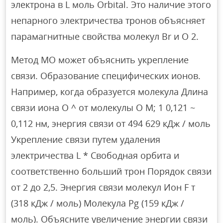
электрона в L моль Orbital. Это наличие этого
непарного электричества тронов объясняет
парамагнитные свойства молекул Br и O 2.
Метод МО может объяснить укрепление
связи. Образование специфических ионов.
Например, когда образуется молекула Длина
связи иона O ^ от молекулы O М; 1 0,121 ~
0,112 нм, энергия связи от 494 629 кДж / моль
Укрепление связи путем удаления
электричества L * Свободная орбита и
соответственно больший трон Порядок связи
от 2 до 2,5. Энергия связи молекул Ион F т
(318 кДж / моль) Молекула Pg (159 кДж /
моль). Объясните увеличение энергии связи