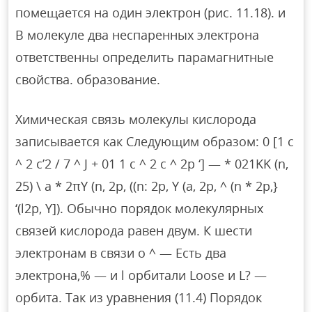
помещается на один электрон (рис. 11.18). и
В молекуле два неспаренных электрона
ответственны определить парамагнитные
свойства. образование.
Химическая связь молекулы кислорода
записывается как Следующим образом: 0 [1 с
^ 2 с’2 / 7 ^ J + 01 1 с ^ 2 с ^ 2р ‘] — * 021KK (n,
25) \ a * 2πY (n, 2p, ((n: 2p, Y (a, 2p, ^ (n * 2p,}
‘(l2p, Y]). Обычно порядок молекулярных
связей кислорода равен двум. К шести
электронам в связи о ^ — Есть два
электрона,% — и l орбитали Loose и L? —
орбита. Так из уравнения (11.4) Порядок