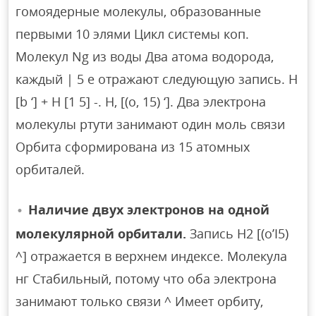
гомоядерные молекулы, образованные
первыми 10 элями Цикл системы коп.
Молекул Ng из воды Два атома водорода,
каждый | 5 е отражают следующую запись. H
[b ‘] + H [1 5] -. H, [(o, 15) ‘]. Два электрона
молекулы ртути занимают один моль связи
Орбита сформирована из 15 атомных
орбиталей.
Наличие двух электронов на одной
молекулярной орбитали.
Запись H2 [(o’I5)
^] отражается в верхнем индексе. Молекула
нг Стабильный, потому что оба электрона
занимают только связи ^ Имеет орбиту,