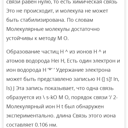
связи равен нулю, то есть химическая связь
Это не происходит, и молекула не может
быть стабилизирована. По словам
Молекулярные молекулы достаточно
устойчивы к методу М О.
Образование частиц H ^ из ионов H ^ и
атомов водорода Hei H, Есть один электрон и
ион водорода H ‘*’ ‘ Удержание электрона
может быть представлено записью H (] s]! In,
ls) J Эта запись показывает, что одна связь
образуется из \ s-kO M O, порядок связи ‘/ 2-
Молекулярный ион H t был обнаружен
экспериментально. длина Связь этого иона
составляет 0.106 нм.