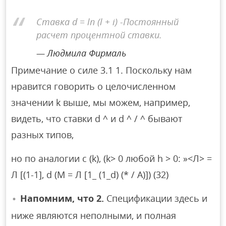
Ставка d = ln (l + i) -Постоянный
расчет процентной ставки.
Людмила Фирмаль
Примечание о силе 3.1 1. Поскольку нам
нравится говорить о целочисленном
значении k выше, мы можем, например,
видеть, что ставки d ^ и d ^ / ^ бывают
разных типов,
но по аналогии с (k), (k> 0 любой h > 0: »<Л> =
Л [(1-1], d (М = Л [1_ (1_d) (* / A)]) (32)
Напомним, что 2.
Спецификации здесь и
ниже являются неполными, и полная