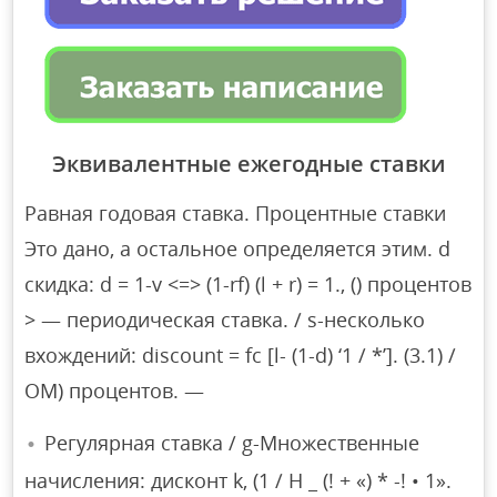
Эквивалентные ежегодные ставки
Равная годовая ставка. Процентные ставки
Это дано, а остальное определяется этим. d
скидка: d = 1-v <=> (1-rf) (l + r) = 1., () процентов
> — периодическая ставка. / s-несколько
вхождений: discount = fc [l- (1-d) ‘1 / *’]. (3.1) /
OM) процентов. —
Регулярная ставка / g-Множественные
начисления: дисконт k, (1 / Н _ (! + «) * -! • 1».