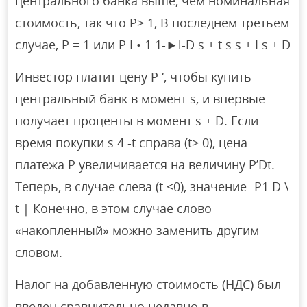
центрального банка выше, чем номинальная
стоимость, так что P> 1, В последнем третьем
случае, P = 1 или P I • 1 1-►l-D s + t s s + I s + D
Инвестор платит цену P ‘, чтобы купить
центральный банк в момент s, и впервые
получает проценты в момент s + D. Если
время покупки s 4 -t справа (t> 0), цена
платежа P увеличивается на величину P’Dt.
Теперь, в случае слева (t <0), значение -P1 D \
t | Конечно, в этом случае слово
«накопленный» можно заменить другим
словом.
Налог на добавленную стоимость (НДС) был
введен сравнительно недавно в