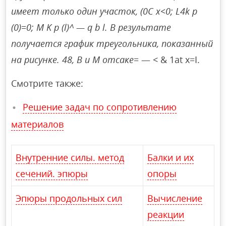
имеет только один участок, (0C x<0; L4k p
(0)=0; M K p (l)^ — q b l. В результате
получается график треугольника, показанный
на рисунке. 48, В и М отсаке=
— < & 1at x=I.
Смотрите также:
Решение задач по сопротивлению
материалов
Внутренние силы. метод
Балки и их
сечений. эпюры
опоры
Эпюры продольных сил
Вычисление
реакции