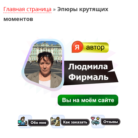
Главная страница
»
Эпюры крутящих
моментов