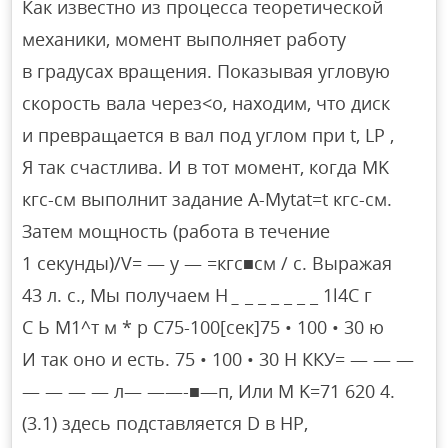
Как известно из процесса теоретической
механики, момент выполняет работу
в градусах вращения. Показывая угловую
скорость вала через<o, находим, что диск
и превращается в вал под углом при t, LP ,
Я так счастлива. И в тот момент, когда MK
кгс-см выполнит задание A-Mytat=t кгс-см.
Затем мощность (работа в течение
1 секунды)/V= — y — =кгс■см / с. Выражая
43 л. с., Мы получаем Н
_
_ _ _ _ _ _ 1l4C г
С Ь М1^т м * р С75-100[сек]75 • 100 • 30 ю
И так оно и есть. 75 • 100 • 30 Н ККУ= — — —
— — — — л— ——-■—п, Или M K=71 620 4.
(3.1) здесь подставляется D в HP,