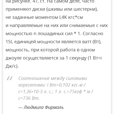
на рисунке. 47, ст. На самом деле, часто
применяют диски (шкивы или шестерни),
не заданные моментом L4K кгс*см
и направляемые на них или снимаемые с них
мощностью n лошадиных сил * 1. Согласно
1SI, единицей мощности является ватт (Вт),
мощность, при которой работа в одном
джоуле осуществляется за 1 секунду (1 Вт=i
Дж/с).
Соотношение между силовыми
агрегатами: I Вт=0,102 кгс-м /
с=1,36•10-3 л. с.; 1 л. с.=75кгф * м /
с=736 Вт.
Людмила Фирмаль