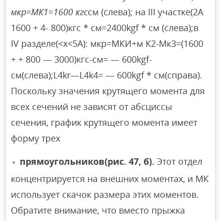
мкр=МК1=1600 кгс
см (слева); на III участке(2А
1600 + 4- 800)кгс * см=2400kgf * см (слева);в
IV разделе(<х<5А): мкр=МКИ+м К2-Мк3=(1600
+ + 800 — 3000)кгс-см= — 600kgf-
см(слева);L4kr—L4k4= — 600kgf * см(справа).
Поскольку значения крутящего момента для
всех сечений не зависят от абсциссы
сечения, график крутящего момента имеет
форму трех
прямоугольников(рис. 47, б).
Этот отдел
концентрируется на внешних моментах, и МК
использует скачок размера этих моментов.
Обратите внимание, что вместо прыжка