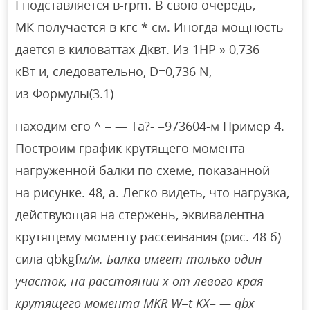
I подставляется в-rpm. В свою очередь,
МК получается в кгс * см. Иногда мощность
дается в киловаттах-Дквт. Из 1HP » 0,736
кВт и, следовательно, D=0,736 N,
из Формулы(3.1)
находим его ^ = — Та?- =973604-м Пример 4.
Построим график крутящего момента
нагруженной балки по схеме, показанной
на рисунке. 48, а. Легко видеть, что нагрузка,
действующая на стержень, эквивалентна
крутящему моменту рассеивания (рис. 48 б)
сила qbkgf
м/м. Балка имеет только один
участок, на расстоянии x от левого края
крутящего момента MKR W=t KX= — qbx