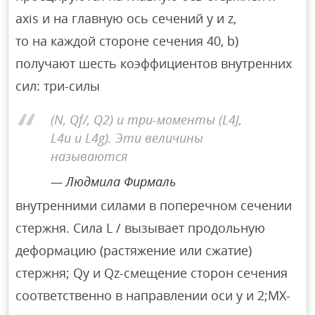
axis и на главную ось сечений y и z,
то на каждой стороне сечения 40, b)
получают шесть коэффициентов внутренних
сил: три-силы
(N, Qf/, Q2) и три-моменты (L4J,
L4u и L4g). Эти величины
называются
Людмила Фирмаль
внутренними силами в поперечном сечении
стержня. Сила L / вызывает продольную
деформацию (растяжение или сжатие)
стержня; Qy и Qz-смещение сторон сечения
соответственно в направлении оси y и 2;MX-