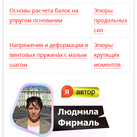
Основы расчета балок на
Эпюры
упругом основании
продольных
сил
Напряжения и деформации в
Эпюры
винтовых пружинах с малым
крутящих
шагом
моментов