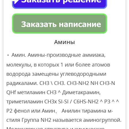
Амины
Амин. Амины-производные аммиака,
молекулы, в которых 1 или более атомов
водорода замещены углеводородными
радикалами. СН3 \ СН3. CH3-NH2 NH CH3-N
QHf метиламин СН3 ^ Диметакрамин,
триметиламин CH3x SI-SI / C6HS-NH2 ^ P3 ^ ^
P2 фенол или Амин、 Анилин тирамина м-
стиля Группа NH2 называется аминогруппой.