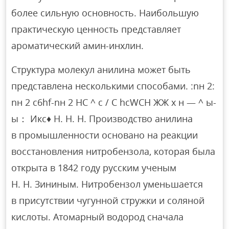
более сильную основность. Наибольшую
практическую ценность представляет
ароматический амин-инхлин.
Структура молекул анилина может быть
представлена несколькими способами. :nн 2:
nн 2 c6hf-nн 2 НС ^ с / C hcWCH ЖЖ х н — ^ ы-
ы： Икс♦ Н. Н. Н. Производство анилина
в промышленности основано на реакции
восстановления нитробензола, которая была
открыта в 1842 году русским ученым
Н. Н. Зининым. Нитробензол уменьшается
в присутствии чугунной стружки и соляной
кислоты. Атомарный водород сначала