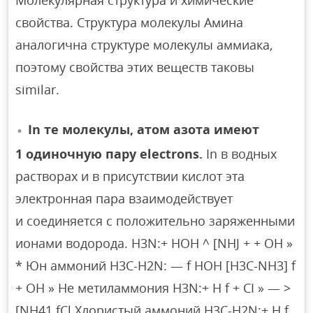
Молекулярная структура и химические
свойства. Структура молекулы Амина
аналогична структуре молекулы аммиака,
поэтому свойства этих веществ таковы
similar.
In те молекулы, атом азота имеют
1 одиночную пару electrons.
In в водных
растворах и в присутствии кислот эта
электронная пара взаимодействует
и соединяется с положительно заряженными
ионами водорода. H3N:+ HOH ^ [NHJ + + OH »
* Юн аммоний H3C-H2N: — f HOH [H3C-NH3] f
+ OH » Не метиламмония H3N:+ H f + CI » — >
[NH41 fCl Хлористый аммоний H3C-H2N:+ H f