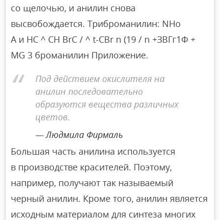
со щелочью, и анилин снова
высвобождается. Триброманилин: NHo
A и HC ^ CH BrC / ^ t-CBr n (19 / n +ЗВГг1Ф +
MG 3 броманилин Приложение.
Под действием окислителя на
анилин последовательно
образуются вещества различных
цветов.
Людмила Фирмаль
Большая часть анилина используется
в производстве красителей. Поэтому,
например, получают так называемый
черный анилин. Кроме того, анилин является
исходным материалом для синтеза многих