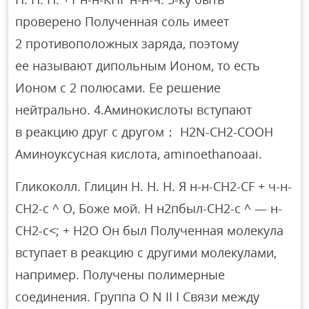
проверено Полученная соль имеет
2 противоположных заряда, поэтому
ее называют дипольным Ионом, то есть
Ионом с 2 полюсами. Ее решение
нейтрально. 4.Аминокислоты вступают
в реакцию друг с другом： H2N-CH2-COOH
Аминоуксусная кислота, aminoethanoaai.
Гликоколл. Глицин Н. Н. Н. Я н-н-СН2-СF + ч-н-
СН2-с ^ О, Боже мой. Н н2пбыл-СН2-с ^ — н-
СН2-с<; + Н2О Он был Полученная молекула
вступает в реакцию с другими молекулами,
например. Получены полимерные
соединения. Группа O N II I Связи между