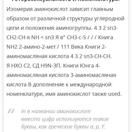
Изомерия аминокислот зависит главным
образом от различной структуры углеродной
цепи и положения аминогруппы. 4 3 2 sn3-
СН2-СН я NH < sn3 Я в° СН3-с-S / / / Книга
NH2 2-амино-2-мет / 111 Вика Книги 2-
аминомасляная кислота 4 3 2 sn3-СН-СН.
Я НХО С2, СД H9N-ЗП. Книги Юнга 4-
аминомасляная кислота 3-аминомасляная
кислота В дополнение к международной
номенклатуре, имя аминокислот также used.
In в названии аминокислот
вместо цифр используются такие
буквы, как греческие буквы a, p, Y.