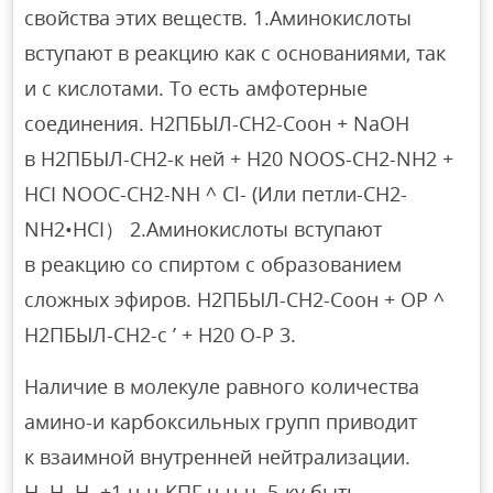
свойства этих веществ. 1.Аминокислоты
вступают в реакцию как с основаниями, так
и с кислотами. То есть амфотерные
соединения. Н2ПБЫЛ-СН2-Соон + NaOH
в Н2ПБЫЛ-СН2-к ней + Н20 NOOS-CH2-NH2 +
HCI NOOC-CH2-NH ^ Cl- (Или петли-CH2-
NH2•HCI） 2.Аминокислоты вступают
в реакцию со спиртом с образованием
сложных эфиров. Н2ПБЫЛ-СН2-Соон + ОР ^
Н2ПБЫЛ-СН2-с ’ + Н20 О-Р 3.
Наличие в молекуле равного количества
амино-и карбоксильных групп приводит
к взаимной внутренней нейтрализации.
Н. Н. Н. +1 н-н-КПГ н-н-ч. 5-ку быть