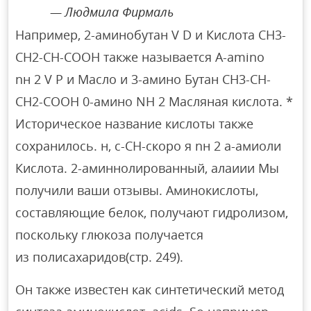
Людмила Фирмаль
Например, 2-аминобутан V D и Кислота CH3-
CH2-CH-COOH также называется A-amino
nн 2 V P и Масло и 3-амино Бутан CH3-CH-
CH2-COOH 0-амино NН 2 Масляная кислота. *
Историческое название кислоты также
сохранилось. н, с-СН-скоро я nн 2 а-амиоли
Кислота. 2-аминнолированный, алаиии Мы
получили ваши отзывы. Аминокислоты,
составляющие белок, получают гидролизом,
поскольку глюкоза получается
из полисахаридов(стр. 249).
Он также известен как синтетический метод