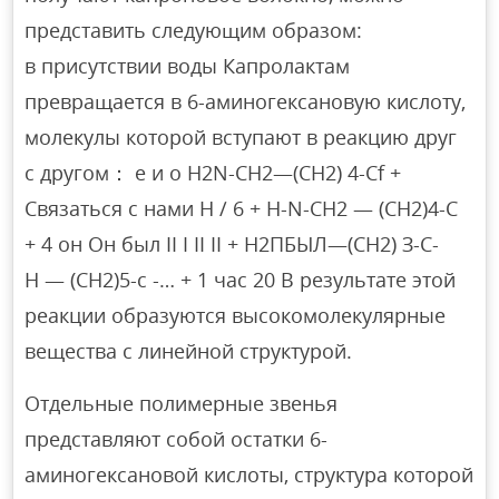
представить следующим образом:
в присутствии воды Капролактам
превращается в 6-аминогексановую кислоту,
молекулы которой вступают в реакцию друг
с другом： е и о H2N-CH2—(CH2) 4-Cf +
Связаться с нами Н / 6 + H-N-CH2 — (CH2)4-C
+ 4 он Он был II I II II + Н2ПБЫЛ—(СН2) З-С-
Н — (СН2)5-с -… + 1 час 20 В результате этой
реакции образуются высокомолекулярные
вещества с линейной структурой.
Отдельные полимерные звенья
представляют собой остатки 6-
аминогексановой кислоты, структура которой