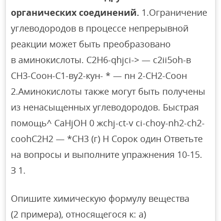
органических соединений.
1.Ограничение
углеводородов в процессе непрерывной
реакции может быть преобразовано
в аминокислоты. С2Н6-qhjci-> — c2ii5oh-в
СН3-Соон-С1-ву2-кун- * — nн 2-СН2-Соон
2.Аминокислоты также могут быть получены
из ненасыщенных углеводородов. Быстрая
помощь^ CaHjOH 0 жchj-ct-v ci-choy-nh2-ch2-
coohC2H2 — *СН3 (г) Н Сорок один Ответьте
на вопросы и выполните упражнения 10-15.
З 1.
Опишите химическую формулу вещества
(2 примера), относящегося к: а)