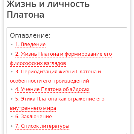
Жизнь и личность
Платона
Оглавление:
Введение
Жизнь Платона и формирование его
философских взглядов
Периодизация жизни Платона и
особенности его произведений
Учение Платона об эйдосах
Этика Платона как отражение его
внутреннего мира
Заключение
Список литературы