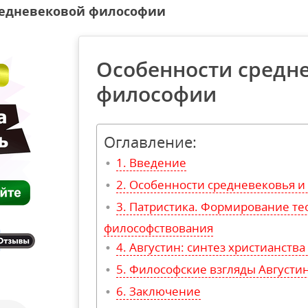
редневековой философии
Особенности средн
философии
Оглавление:
Введение
Особенности средневековья и
Патристика. Формирование те
философствования
Августин: синтез христианства
Философские взгляды Августи
Заключение