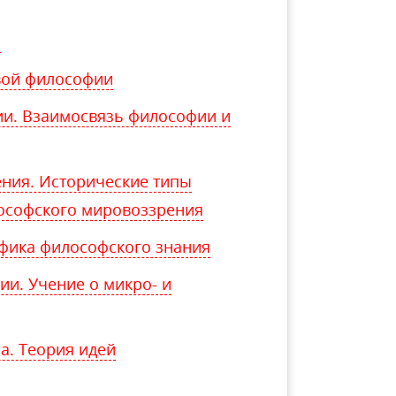
а
вой философии
ии. Взаимосвязь философии и
ения. Исторические типы
ософского мировоззрения
фика философского знания
и. Учение о микро- и
а. Теория идей