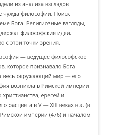
дели из анализа взглядов
не чужда философии. Поиск
теме Бога. Религиозные взгляды,
содержат философские идеи.
о с этой точки зрения.
лософия — ведущее философское
ов, которое признавало Бога
а весь окружающий мир — его
фия возникла в Римской империи
го христианства, ересей и
 расцвета в V — XIII веках н.э. (в
Римской империи (476) и началом