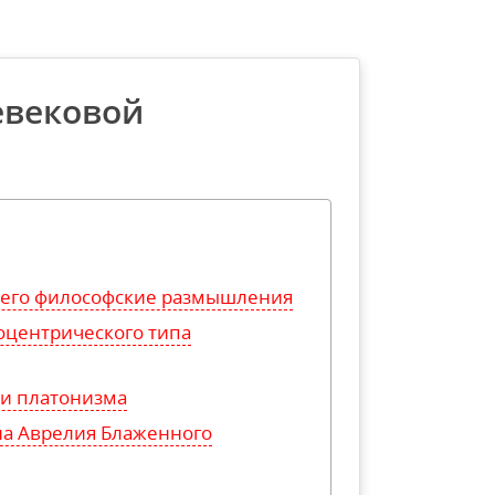
евековой
 его философские размышления
оцентрического типа
 и платонизма
на Аврелия Блаженного