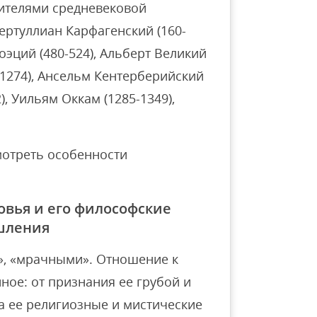
ителями средневековой
ертуллиан Карфагенский (160-
Боэций (480-524), Альберт Великий
-1274), Ансельм Кентерберийский
2), Уильям Оккам (1285-1349),
мотреть особенности
овья и его философские
шления
», «мрачными». Отношение к
ное: от признания ее грубой и
а ее религиозные и мистические