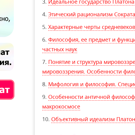
Идеальное государство Платона
Этический рационализм Сократ
Характерные черты средневеко
Философия, ее предмет и функц
частных наук
Понятие и структура мировоззр
мировоззрения. Особенности фил
Мифология и философия. Специ
Особенности античной философи
макрокосмосе
Объективный идеализм Платон