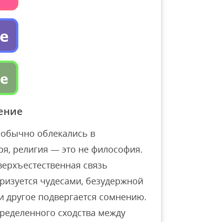
ение
 обычно облекались в
я, религия — это не философия.
верхъестественная связь
еризуется чудесами, безудержной
 и другое подвергается сомнению.
пределенного сходства между