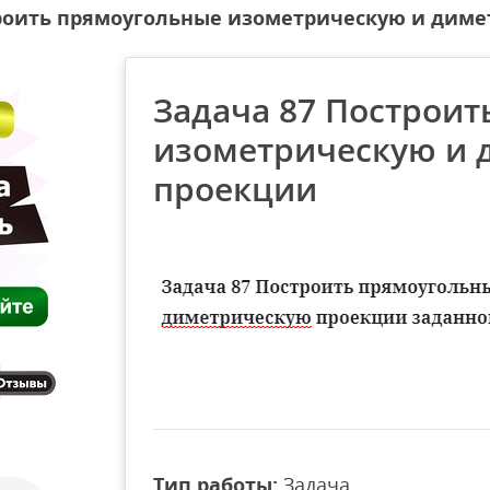
троить прямоугольные изометрическую и дим
Задача 87 Построи
изометрическую и 
проекции
Тип работы:
Задача