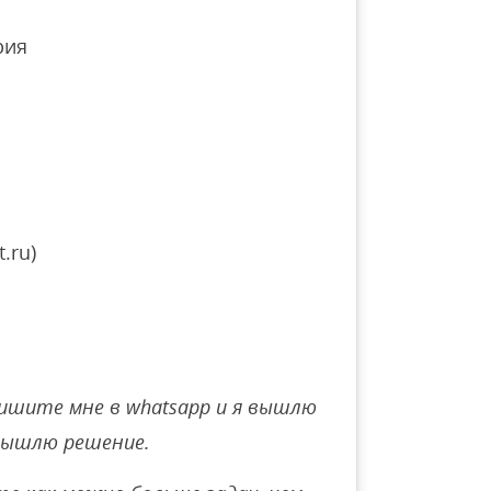
рия
.ru)
ишите мне в whatsapp и я вышлю
вышлю решение.