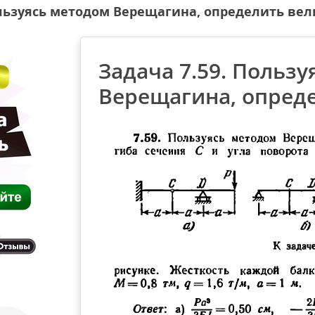
ользуясь методом Верещагина, определить ве
Задача 7.59. Польз
Верещагина, опред