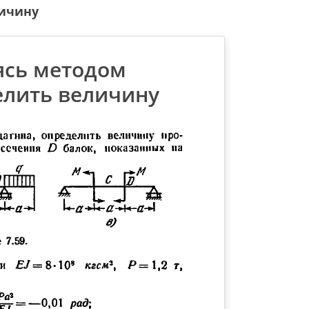
личину
уясь методом
елить величину