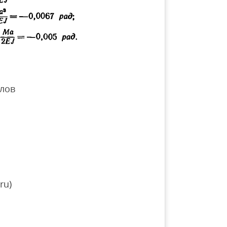
лов
ru)