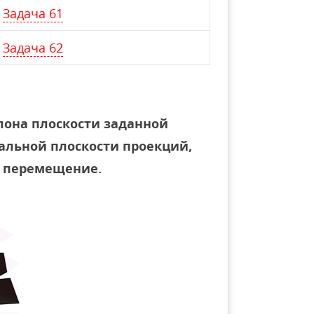
Задача 61
Задача 62
лона плоскости заданной
тальной плоскости проекций,
 перемещение.