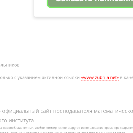
ольников
олько с указанием активной ссылки
«www.zubrila.net»
в каче
официальный сайт преподавателя математическо
го института
за правообладателями. Любое коммерческое и другое использование кроме предварит