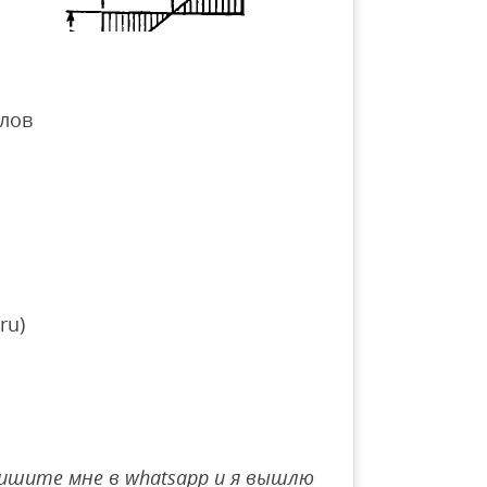
лов
ru)
ишите мне в whatsapp и я вышлю