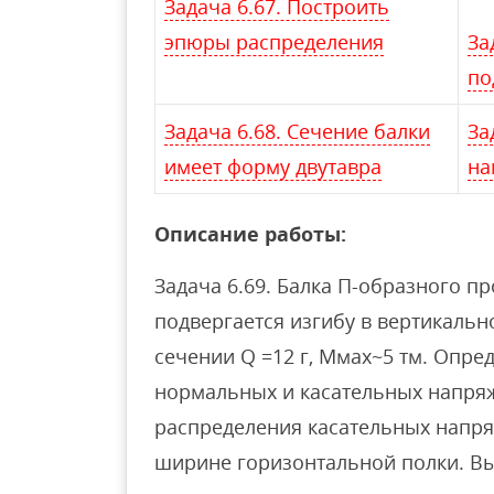
Задача 6.67. Построить
эпюры распределения
За
по
Задача 6.68. Сечение балки
За
имеет форму двутавра
на
Описание работы:
Задача 6.69. Балка П-образного п
подвергается изгибу в вертикальн
сечении Q =12 г, Ммах~5 тм. Опр
нормальных и касательных напря
распределения касательных напря
ширине горизонтальной полки. Выя