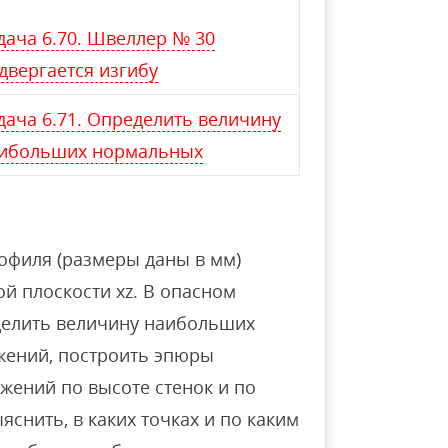
дача 6.70. Швеллер № 30
двергается изгибу
дача 6.71. Определить величину
ибольших нормальных
рофиля (размеры даны в мм)
ой плоскости xz. В опасном
еделить величину наибольших
жений, построить эпюры
жений по высоте стенок и по
снить, в каких точках и по каким