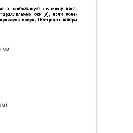
лов
ru)