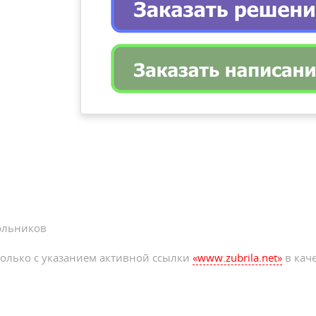
ольников
олько с указанием активной ссылки
«www.zubrila.net»
в каче