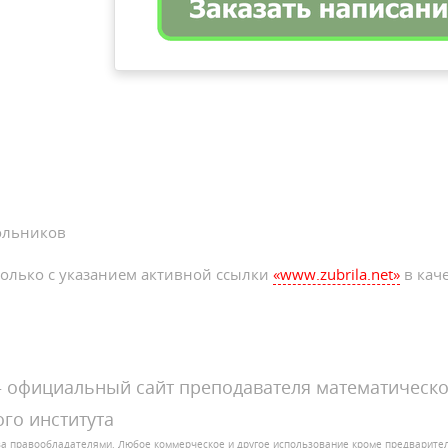
ольников
олько с указанием активной ссылки
«www.zubrila.net»
в каче
официальный сайт преподавателя математическо
го института
за правообладателями. Любое коммерческое и другое использование кроме предварит