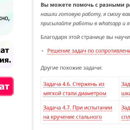
Вы можете помочь с разными р
нашли готовую работу, я смогу вам 
присылайте работы в whatsapp и я 
Благодаря этой странице вы научи
Решение задач по сопротивлен
Другие похожие задачи:
Задача 4.6. Стержень из
Зад
мягкой стали диаметром
шк
Задача 4.7. При испытании
Зад
на кручение стального
сп