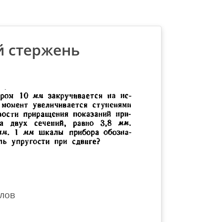
й стержень
лов