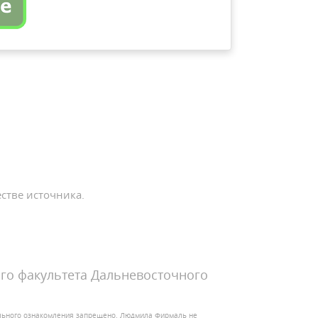
стве источника.
го факультета Дальневосточного
ельного ознакомления запрещено. Людмила Фирмаль не