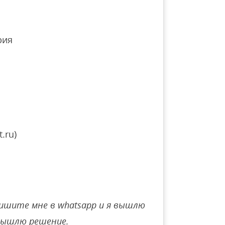
рия
.ru)
ишите мне в whatsapp и я вышлю
вышлю решение.