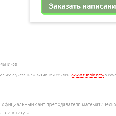
ольников
олько с указанием активной ссылки
«www.zubrila.net»
в каче
официальный сайт преподавателя математическо
го института