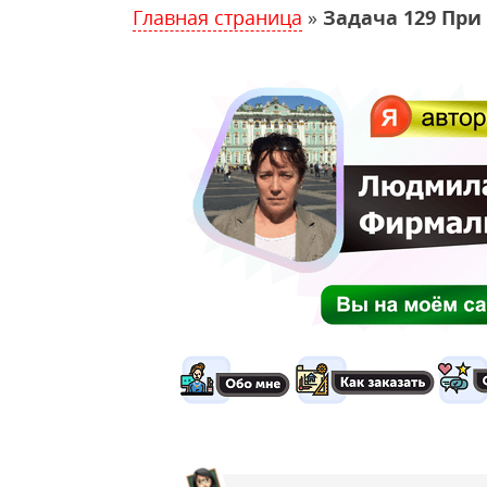
Главная страница
»
Задача 129 При