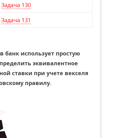
Задача 130
Задача 131
в банк использует простую
Определить эквивалентное
ной ставки при учете векселя
ковскому правилу.