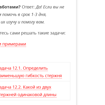
аботами?
Ответ:
Да! Если вы не
помочь в срок 1-3 дня,
их изучу и помогу вам.
тесь сами решать такие задачи:
и примерами
адача 12.1. Определить
аименьшую гибкость стержня
адача 12.2. Какой из двух
тержней одинаковой длины