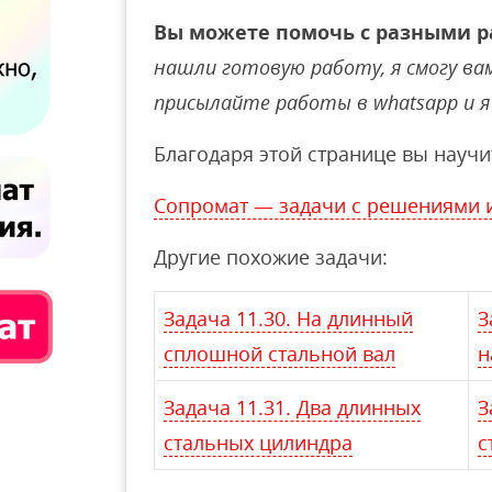
Вы можете помочь с разными р
нашли готовую работу, я смогу вам 
присылайте работы в whatsapp и я 
Благодаря этой странице вы научи
Сопромат — задачи с решениями 
Другие похожие задачи:
Задача 11.30. На длинный
З
сплошной стальной вал
н
Задача 11.31. Два длинных
З
стальных цилиндра
с