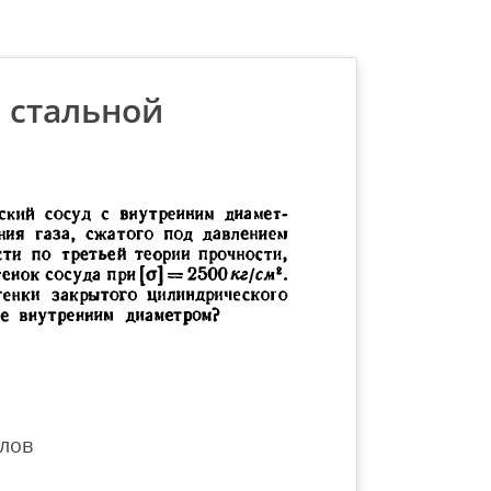
й стальной
лов