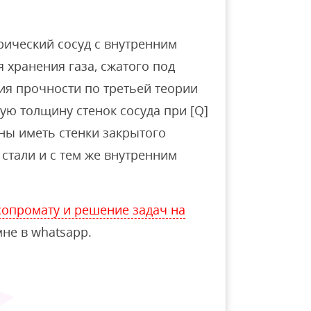
рический сосуд с внутренним
 хранения газа, сжатого под
вия прочности по третьей теории
ую толщину стенок сосуда при [Q]
ны иметь стенки закрытого
 стали и с тем же внутренним
опромату и решение задач на
не в whatsapp.