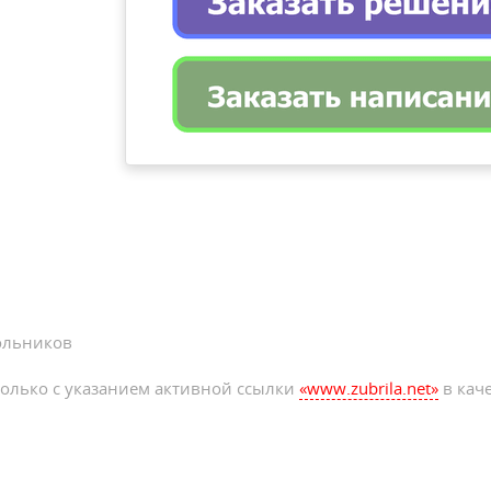
ольников
олько с указанием активной ссылки
«www.zubrila.net»
в каче