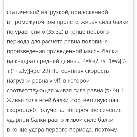
статической нагрузкой, приложенной
в промежуточном пролете, живая сила балки
по уравнению (35.32) в конце первого
периода для расчета равна половине
произведения приведенной массы балки
на квадрат средней длины.: Р=§’-(? +s f’0=&[’,’-
’i (1+s3v)]-(3e’ 29) Потерянная скорость
нагрузки равна v-vlf, в которой
соответствующая живая сила равна (t>-^i) 1.
Живая сила всей балки, соответствующая
скорости-0 получена, поперечное сечение
ударной балки равно живой силе балки
в конце удара первого периода. поэтому