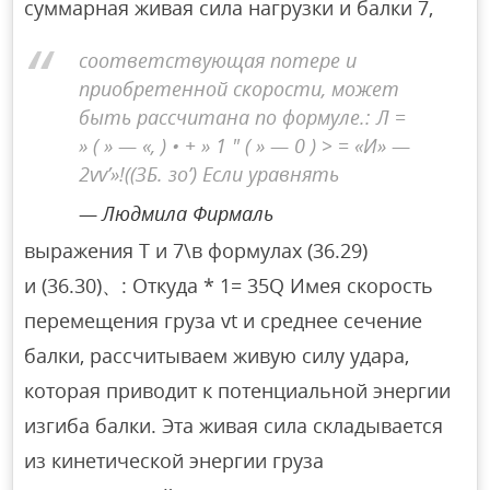
суммарная живая сила нагрузки и балки 7,
соответствующая потере и
приобретенной скорости, может
быть рассчитана по формуле.: Л =
» ( » — «, ) • + » 1 ″ ( » — 0 ) > = «И» —
2vv’»!((ЗБ. зо’) Если уравнять
Людмила Фирмаль
выражения T и 7\в формулах (36.29)
и (36.30)、: Откуда * 1= 35Q Имея скорость
перемещения груза vt и среднее сечение
балки, рассчитываем живую силу удара,
которая приводит к потенциальной энергии
изгиба балки. Эта живая сила складывается
из кинетической энергии груза