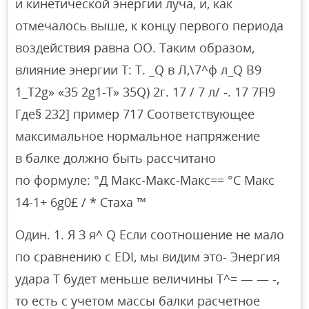
и кинетической энергии луча, и, как
отмечалось выше, к концу первого периода
воздействия равна ОО. Таким образом,
влияние энергии Т: Т. _Q в Л,\7^ф л_Q В9
1_T2g» «35 2g1-Т» 35Q) 2г. 17 / 7 л/ -. 17 7FI9
Где§ 232] пример 717 Соответствующее
максимальное нормальное напряжение
в балке должно быть рассчитано
по формуле: °Д Макс-Макс-Макс== °C Макс
14-1+ 6g0£ / * Стаха ™
Один. 1. Я З я^ Q Если соотношение не мало
по сравнению с EDI, мы видим это- Энергия
удара T будет меньше величины T^= — — -,
то есть с учетом массы балки расчетное