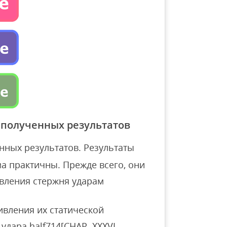
 полученных результатов
нных результатов. Результаты
 практичны. Прежде всего, они
ивления стержня ударам
ивления их статической
дара half714[CHAP. XXXVI