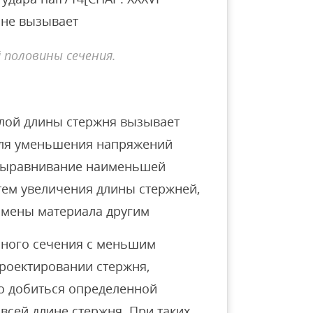
 не вызывает
 половины сечения.
лой длины стержня вызывает
Для уменьшения напряжений
 выравнивание наименьшей
ем увеличения длины стержней,
амены материала другим
ного сечения с меньшим
проектировании стержня,
о добиться определенной
всей длине стержня. При таких