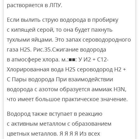
растворяется в ЛПУ.
Если вылить струю водорода в пробирку
с кипящей серой, то она будет пахнуть
тухлыми яйцами. Это запах сероводородного
газа H2S. Рис.35.Сжигание водорода
в атмосфере хлора. м.:■■: У И2 + С12-
Хлорированная вода Н2Ѕ сероводород Н2 +
С Пары водорода При взаимодействии
водорода с азотом образуется аммиак H3N,
что имеет большое практическое значение.
Водород также вступает в реакцию
с активным металлом с образованием
цветных металлов. Я Я Я Я Из всех